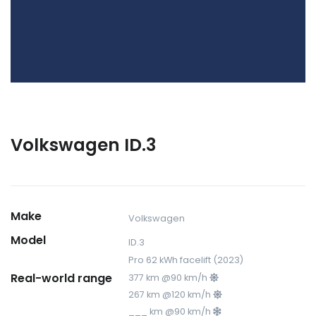
Volkswagen ID.3
Make
Volkswagen
Model
ID.3
Pro 62 kWh facelift (2023)
Real-world range
377 km @90 km/h
267 km @120 km/h
___ km @90 km/h