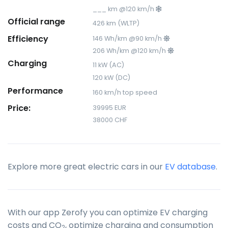
___ km @120 km/h
Official range
426 km (WLTP)
Efficiency
146 Wh/km @90 km/h
206 Wh/km @120 km/h
Charging
11 kW (AC)
120 kW (DC)
Performance
160 km/h top speed
Price:
39995 EUR
38000 CHF
Explore more great electric cars in our
EV database
.
With our app Zerofy you can optimize EV charging
costs and CO
, optimize charging and consumption
2