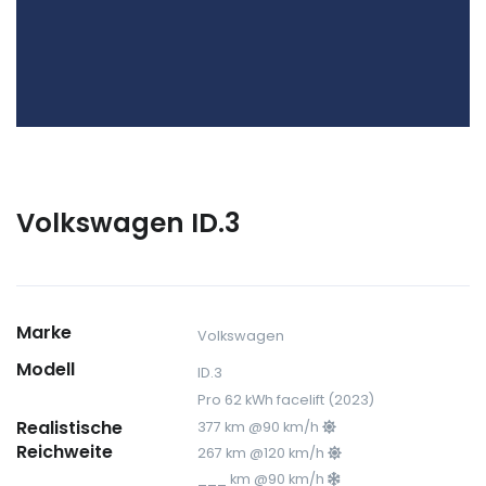
Volkswagen ID.3
Marke
Volkswagen
Modell
ID.3
Pro 62 kWh facelift (2023)
Realistische
377 km @90 km/h
Reichweite
267 km @120 km/h
___ km @90 km/h