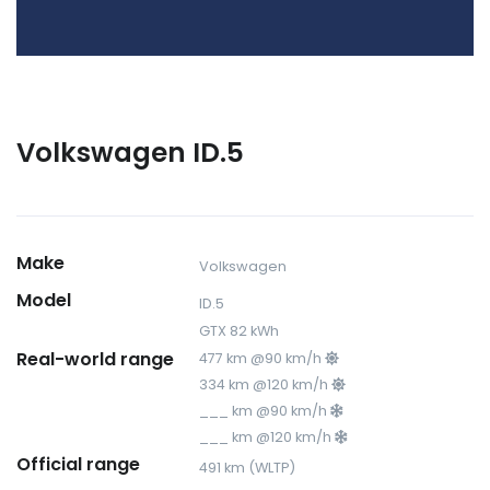
Volkswagen ID.5
Make
Volkswagen
Model
ID.5
GTX 82 kWh
Real-world range
477 km @90 km/h
334 km @120 km/h
___ km @90 km/h
___ km @120 km/h
Official range
491 km (WLTP)