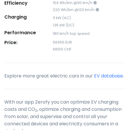
Efficiency
154 Wh/km @90 km/h
220 Wh/km @120 km/h
Charging
11 kW (AC)
135 kW (DC)
Performance
180 km/h top speed
Price:
56455 EUR
68100 CHF
Explore more great electric cars in our
EV database
.
With our app Zerofy you can optimize EV charging
costs and CO
, optimize charging and consumption
2
from solar, and supervise and control all your
connected devices and electricity consumers in a