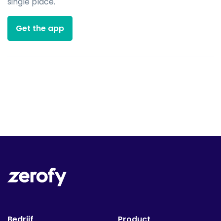
single place.
Get the app
Bedrijf
Product