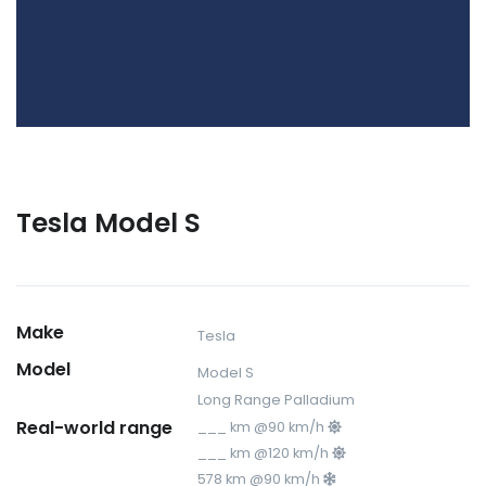
Tesla Model S
Make
Tesla
Model
Model S
Long Range Palladium
Real-world range
___ km @90 km/h
___ km @120 km/h
578 km @90 km/h