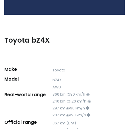
Toyota bZ4X
Make
Toyota
Model
bZ4X
AWD
Real-world range
366 km @90 km/h
240 km @120 km/h
297 km @90 km/h
207 km @120 km/h
Official range
367 km (EPA)