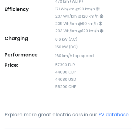
470 km (WLTP)
Efficiency
171 Wh/km @90 km/h
237 Wh/km @120 km/h
205 Wh/km @90 km/h
293 Wh/km @120 km/h
Charging
6.6 kW (AC)
150 kW (DC)
Performance
160 km/h top speed
Price:
57390 EUR
44080 GBP
44080 USD
58200 CHF
Explore more great electric cars in our
EV database
.