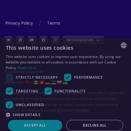
/
Privacy Policy
Terms
Nederlands
This website uses cookies
This website uses cookies to improve user experience. By using our
ENGLISH
© 2026 Zerofy OÜ
website you consent to all cookies in accordance with our Cookie
Policy.
Read more
GERMAN
Powered by
Sunshift
STRICTLY NECESSARY
PERFORMANCE
ESTONIAN
Made with
in
POLISH
TARGETING
FUNCTIONALITY
Wanneer u onze websites, diensten of tools bezoekt of gebruikt,
kunnen wij of onze geautoriseerde dienstverleners cookies
gebruiken om informatie op te slaan, zodat wij u een betere,
UNCLASSIFIED
snellere en veiligere ervaring kunnen bieden.
SHOW DETAILS
ACCEPT ALL
DECLINE ALL