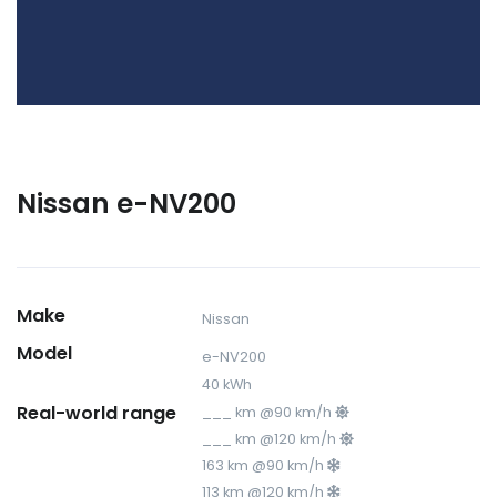
Nissan e-NV200
Make
Nissan
Model
e-NV200
40 kWh
Real-world range
___ km @90 km/h
___ km @120 km/h
163 km @90 km/h
113 km @120 km/h