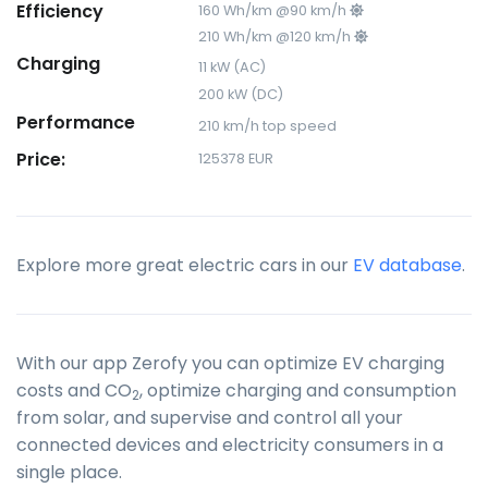
Efficiency
160 Wh/km @90 km/h
210 Wh/km @120 km/h
Charging
11 kW (AC)
200 kW (DC)
Performance
210 km/h top speed
Price:
125378 EUR
Explore more great electric cars in our
EV database
.
With our app Zerofy you can optimize EV charging
costs and CO
, optimize charging and consumption
2
from solar, and supervise and control all your
connected devices and electricity consumers in a
single place.