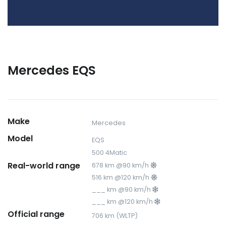
Mercedes EQS
Make
Mercedes
Model
EQS
500 4Matic
Real-world range
678 km @90 km/h
516 km @120 km/h
___ km @90 km/h
___ km @120 km/h
Official range
706 km (WLTP)