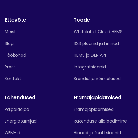
Ettevõte
Toode
Meist
Whitelabel Cloud HEMS
Blogi
B2B plaanid ja hinnad
Töökohad
HEMS ja DER API
Press
Integratsioonid
Kontakt
Brändid ja võimalused
Lahendused
Eramajapidamised
Paigaldajad
Eramajapidamised
Energiatarnijad
Rakenduse allalaadimine
OEM-id
Hinnad ja funktsioonid