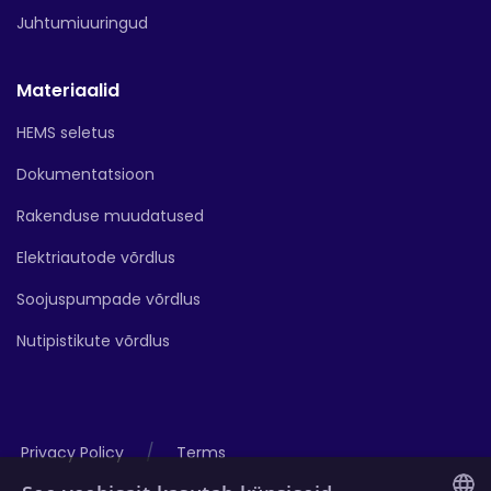
Juhtumiuuringud
Materiaalid
HEMS seletus
Dokumentatsioon
Rakenduse muudatused
Elektriautode võrdlus
Soojuspumpade võrdlus
Nutipistikute võrdlus
/
Privacy Policy
Terms