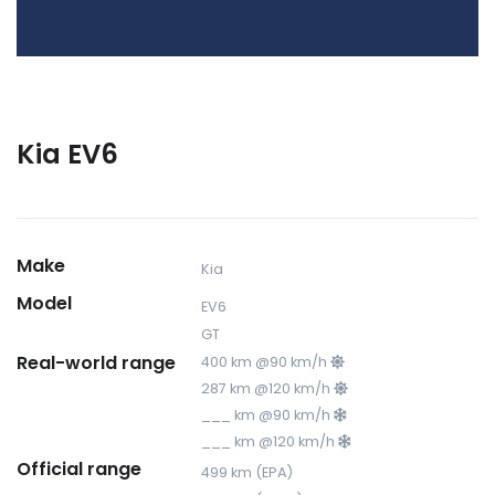
Kia EV6
Make
Kia
Model
EV6
GT
Real-world range
400 km @90 km/h
287 km @120 km/h
___ km @90 km/h
___ km @120 km/h
Official range
499 km (EPA)