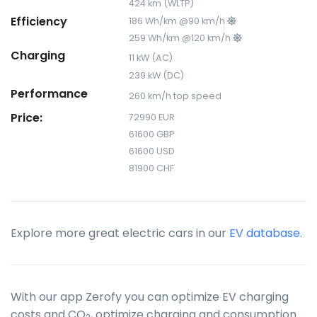
424 km (WLTP)
Efficiency
186 Wh/km @90 km/h
259 Wh/km @120 km/h
Charging
11 kW (AC)
239 kW (DC)
Performance
260 km/h top speed
Price:
72990 EUR
61600 GBP
61600 USD
81900 CHF
Explore more great electric cars in our
EV database
.
With our app Zerofy you can optimize EV charging
costs and CO
, optimize charging and consumption