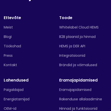
Ettevõte
Toode
Meist
Whitelabel Cloud HEMS
Blogi
B2B plaanid ja hinnad
Töökohad
HEMS ja DER API
Press
Integratsioonid
Kontakt
Brändid ja võimalused
Lahendused
Eramajapidamised
Paigaldajad
Eramajapidamised
Energiatarnijad
Rakenduse allalaadimine
OEM-id
Hinnad ja funktsioonid