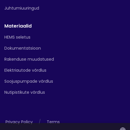
Juhtumiuuringud
Materiaalid
HEMS seletus
Dokumentatsioon
Rakenduse muudatused
Elektriautode võrdlus
Soojuspumpade võrdlus
Nutipistikute võrdlus
/
Privacy Policy
Terms