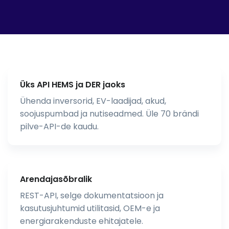
Üks API HEMS ja DER jaoks
Ühenda inversorid, EV-laadijad, akud,
soojuspumbad ja nutiseadmed. Üle 70 brändi
pilve-API-de kaudu.
Arendajasõbralik
REST-API, selge dokumentatsioon ja
kasutusjuhtumid utilitasid, OEM-e ja
energiarakenduste ehitajatele.