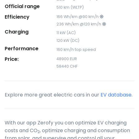
Official range
510 km (WLTP)
Efficiency
166 Wh/km @90 km/h
236 Wh/km @120 km/h
Charging
11 kW (AC)
120 kW (DC)
Performance
160 km/h top speed
Price:
48900 EUR
58440 CHF
Explore more great electric cars in our
EV database
.
With our app Zerofy you can optimize EV charging
costs and CO
, optimize charging and consumption
2
from solar, and supervise and control all your