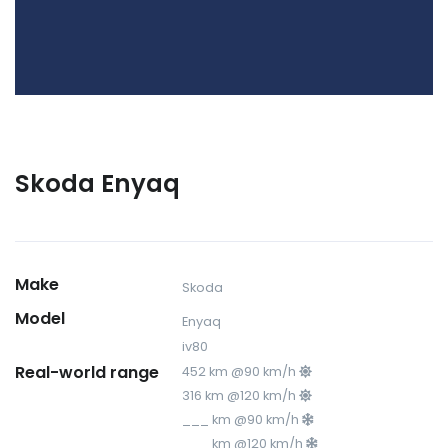
Skoda Enyaq
Make
Skoda
Model
Enyaq
iv80
Real-world range
452 km @90 km/h
316 km @120 km/h
___ km @90 km/h
___ km @120 km/h