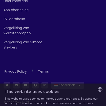
Documentatie
App changelog
EV-database
Vergelijking van
warmtepompen
Vergelijking van slimme
stekkers
/
Privacy Policy
Terms
Nederlands
This website uses cookies
This website uses cookies to improve user experience. By using our
ENGLISH
© 2026 Zerofy OÜ
website you consent to all cookies in accordance with our Cookie