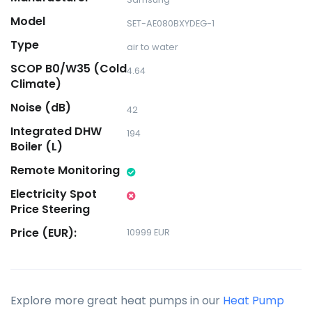
Model
SET-AE080BXYDEG-1
Type
air to water
SCOP B0/W35 (Cold
4.64
Climate)
Noise (dB)
42
Integrated DHW
194
Boiler (L)
Remote Monitoring
Electricity Spot
Price Steering
Price (EUR):
10999 EUR
Explore more great heat pumps in our
Heat Pump