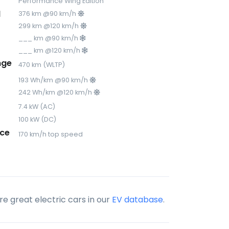
Performance Wing Edition
d
376 km @90 km/h
299 km @120 km/h
___ km @90 km/h
___ km @120 km/h
nge
470 km (WLTP)
193 Wh/km @90 km/h
242 Wh/km @120 km/h
7.4 kW (AC)
100 kW (DC)
ce
170 km/h top speed
e great electric cars in our
EV database
.