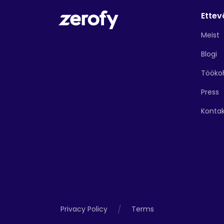
Ettev
Meist
Blogi
Tööko
Press
Konta
/
Privacy Policy
Terms