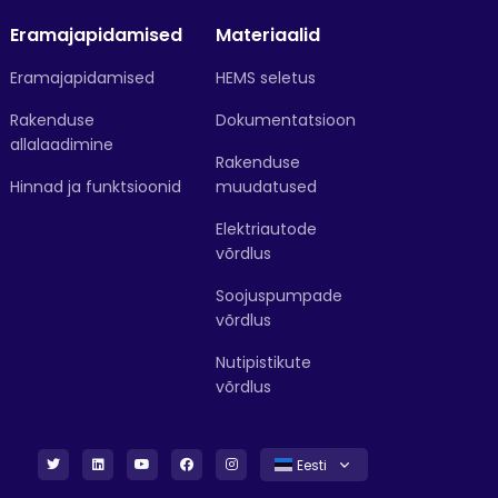
Eramajapidamised
Materiaalid
Eramajapidamised
HEMS seletus
Rakenduse
Dokumentatsioon
allalaadimine
Rakenduse
Hinnad ja funktsioonid
muudatused
Elektriautode
võrdlus
Soojuspumpade
võrdlus
Nutipistikute
võrdlus
Eesti