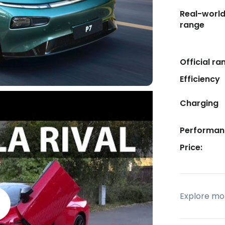
Real-worl
range
Official ra
Efficiency
Charging
Performan
Price:
Explore mor