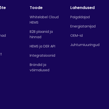
õte
Toode
Lahendused
Whitelabel Cloud
Paigaldajad
HEMS
Energiatarnijad
B2B plaanid ja
had
OEM-id
hinnad
Juhtumiuuringud
HEMS ja DER API
kt
Integratsioonid
Brändid ja
võimalused