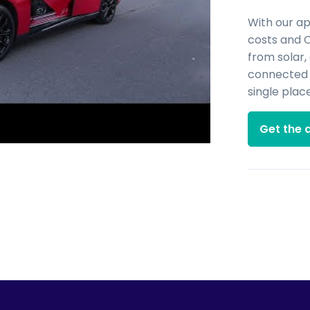
With our a
costs and 
from solar,
connected d
single place
Get the 