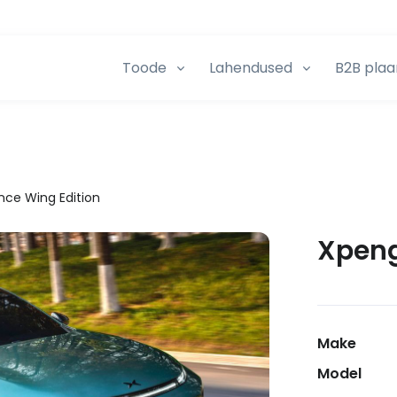
Toode
Lahendused
B2B plaa
ce Wing Edition
Xpeng
Make
Model