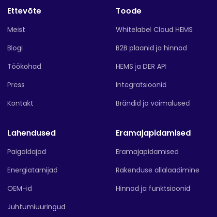
Ettevõte
Toode
Meist
Whitelabel Cloud HEMS
Blogi
B2B plaanid ja hinnad
Töökohad
HEMS ja DER API
Press
Integratsioonid
Kontakt
Brändid ja võimalused
Lahendused
Eramajapidamised
Paigaldajad
Eramajapidamised
Energiatarnijad
Rakenduse allalaadimine
OEM-id
Hinnad ja funktsioonid
Juhtumiuuringud