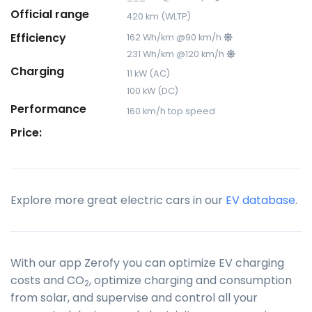
Official range
420 km (WLTP)
Efficiency
162 Wh/km @90 km/h
231 Wh/km @120 km/h
Charging
11 kW (AC)
100 kW (DC)
Performance
160 km/h top speed
Price:
Explore more great electric cars in our
EV database
.
With our app Zerofy you can optimize EV charging
costs and CO
, optimize charging and consumption
2
from solar, and supervise and control all your