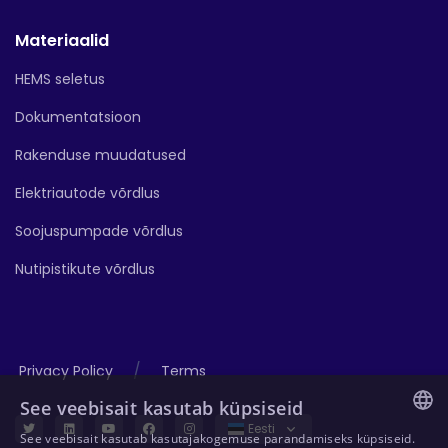
Materiaalid
HEMS seletus
Dokumentatsioon
Rakenduse muudatused
Elektriautode võrdlus
Soojuspumpade võrdlus
Nutipistikute võrdlus
/
Privacy Policy
Terms
See veebisait kasutab küpsiseid
Eesti
See veebisait kasutab kasutajakogemuse parandamiseks küpsiseid.