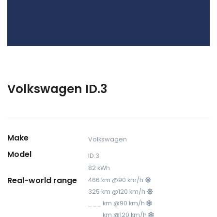
Volkswagen ID.3
Make
Volkswagen
Model
ID.3
82 kWh
Real-world range
466 km @90 km/h
325 km @120 km/h
___ km @90 km/h
___ km @120 km/h