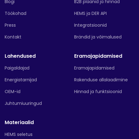
Blogi
B2B plaanid ja hinnad
Töökohad
HEMS ja DER API
Press
Integratsioonid
Kontakt
Brändid ja võimalused
Lahendused
Eramajapidamised
Paigaldajad
Eramajapidamised
Energiatarnijad
Rakenduse allalaadimine
OEM-id
Hinnad ja funktsioonid
Juhtumiuuringud
Materiaalid
HEMS seletus