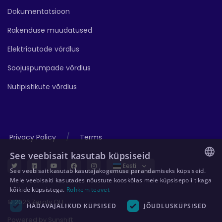
Dokumentatsioon
Rakenduse muudatused
Elektriautode võrdlus
Soojuspumpade võrdlus
Nutipistikute võrdlus
/
Privacy Policy
Terms
See veebisait kasutab küpsiseid
Eesti
See veebisait kasutab kasutajakogemuse parandamiseks küpsiseid.
ENGLISH
Meie veebisaiti kasutades nõustute kooskõlas meie küpsisepoliitikaga
kõikide küpsistega.
Rohkem teavet
GERMAN
© 2026 Zerofy OÜ
HÄDAVAJALIKUD KÜPSISED
JÕUDLUSKÜPSISED
ESTONIAN
Powered by
Sunshift