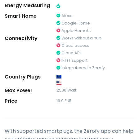
Energy Measuring
Smart Home
Alexa
Google Home
Apple Homekit
Connectivity
Works without a hub
Cloud access
Cloud API
IFTTT support
Integrates with Zerofy
Country Plugs
Max Power
2500 Watt
Price
16.9 EUR
With supported smartplugs, the Zerofy app can help
you optimize energy consumption and costs.