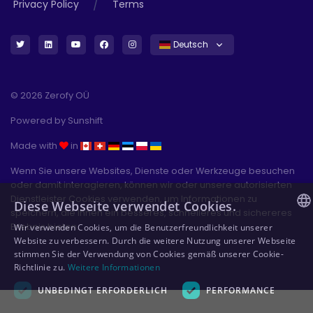
/
Privacy Policy
Terms
Deutsch
© 2026 Zerofy OÜ
Powered by
Sunshift
Made with
in
Wenn Sie unsere Websites, Dienste oder Werkzeuge besuchen
oder damit interagieren, können wir oder unsere autorisierten
Dienstleister Cookies verwenden, um Informationen zu
Diese Webseite verwendet Cookies.
speichern, die Ihnen ein besseres, schnelleres und sichereres
Erlebnis bieten.
Wir verwenden Cookies, um die Benutzerfreundlichkeit unserer
ENGLISH
Website zu verbessern. Durch die weitere Nutzung unserer Webseite
stimmen Sie der Verwendung von Cookies gemäß unserer Cookie-
GERMAN
Richtlinie zu.
Weitere Informationen
ESTONIAN
UNBEDINGT ERFORDERLICH
PERFORMANCE
POLISH