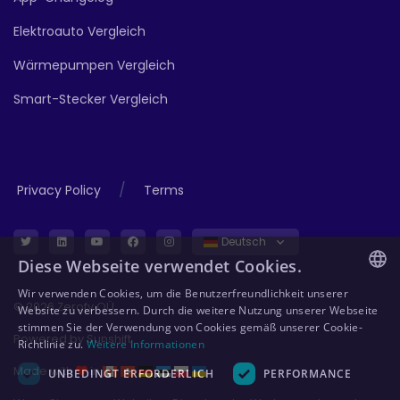
Elektroauto Vergleich
Wärmepumpen Vergleich
Smart-Stecker Vergleich
/
Privacy Policy
Terms
Deutsch
Diese Webseite verwendet Cookies.
Wir verwenden Cookies, um die Benutzerfreundlichkeit unserer
ENGLISH
© 2026 Zerofy OÜ
Website zu verbessern. Durch die weitere Nutzung unserer Webseite
stimmen Sie der Verwendung von Cookies gemäß unserer Cookie-
GERMAN
Powered by
Sunshift
Richtlinie zu.
Weitere Informationen
ESTONIAN
Made with
in
UNBEDINGT ERFORDERLICH
PERFORMANCE
POLISH